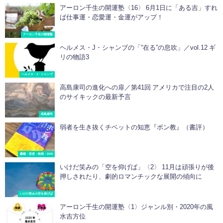
アーロン千生の開運塾〈16〉 6月1日に「ある吉」すれ
ば仕事運・恋愛運・金運がアップ！
アーロン千生の開運塾
ヘルメス・J・シャンブの「“在る”の息吹」／vol.12 ギ
リの物語3
ヘルメス・J・シャンブ
高島康司の進化への扉／第41回 アメリカで注目の2人
のサイキックの最新予言
高島康司
弱者を生き抜くチベットの知恵『ボン教』（書評）
書籍・音楽・映画・DVD
いけだ笑みの「空を仰げば」〈2〉 11月は頑張りが後
押しされたり、劇的ロマンチックな展開の傾向に
いけだ笑みの空を仰げば
アーロン千生の開運塾〈1〉ジャンル別・2020年の風
水吉方位