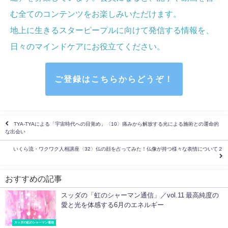
む全てのコンテンツをお楽しみいただけます。
地上に生きるスターピープルに向けて発信する情報を、
日々のマインドケア
にお役立てください
。
ご登録はこちらからどうぞ！
TYA-TYAによる「宇宙時代への目覚め」〈10〉痛みから解放する光による施術との運命的
な出会い
いくら流・ワクワク人相講座〈32〉仏の顔を占ってみた！仏像が持つ様々な表情について２
おすすめの記事
スッダの「虹のシャーマン通信」／vol.11 最高純度の
愛と光を体感する6月のエネルギー
スッダの虹のシャーマン通信