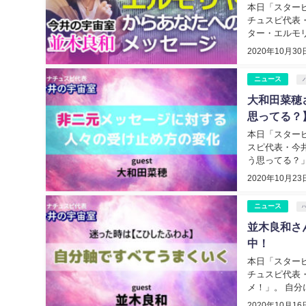
本日「スター
チュスピ代表
ター・エルモリ
2020年10月30
ニュース
大和田菜穂
思ってる？
本日「スター
スピ代表・今
う思ってる？」。
2020年10月23
ニュース
並木良和さ
中！
本日「スター
チュスピ代表
メ！」。 自分
2020年10月16