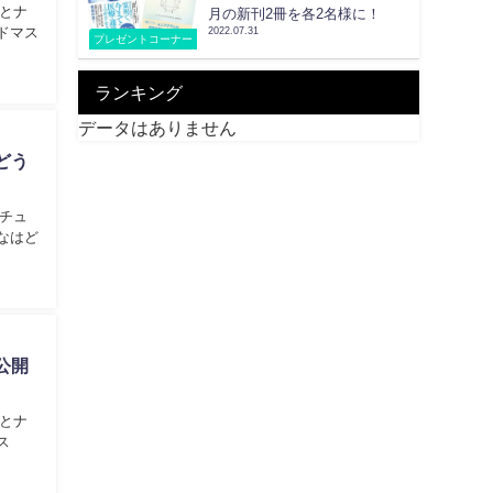
とナ
月の新刊2冊を各2名様に！
ドマス
2022.07.31
プレゼントコーナー
ランキング
データはありません
どう
チュ
なはど
公開
とナ
ス