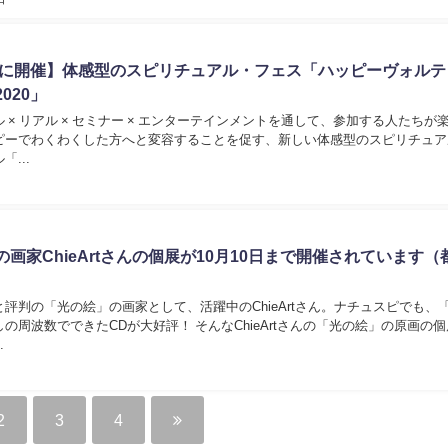
7日に開催】体感型のスピリチュアル・フェス「ハッピーヴォルテ
020」
 × リアル × セミナー × エンターテインメントを通して、参加する人たちが
ピーでわくわくした方へと変容することを促す、新しい体感型のスピリチュア
...
画家ChieArtさんの個展が10月10日まで開催されています（
評判の「光の絵」の画家として、活躍中のChieArtさん。ナチュスピでも、
の周波数でできたCDが大好評！ そんなChieArtさんの「光の絵」の原画の個
.
2
3
4