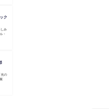
ック
楽しみ
ル・
都
「光の
展