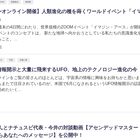
OOM
意識進化
新地球
日〜オンライン開催】人類進化の種を蒔くワールドイベント「イ
」
、週末の4日間にわたり、世界規模のZOOMイベント「イマジン・アース」が開
イベントのコンセプトは、 新たな地球へ向かおうとしている私たちの意識進化
こと。...
日
FO
宇宙
空飛ぶ車
O情報開示と大量に飛来するUFO、地上のテクノロジー進化の今
ラインをご覧の皆さんのほとんどは、宇宙系の情報に興味をお持ちかと思いま
ちまたで注目されているのが、米国で6月になされるというUFO情報開示の話
めたいく...
んとナチュスピ代表・今井の対談動画【アセンデッドマスター
らあなたへのメッセージ】を公開中！