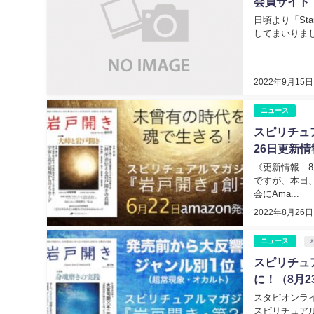
会員サイト「
日頃より「Sta
してまいりました
2022年9月15日
ニュース
スピリチュ
26日更新
《更新情報 
ですが、本日、
会にAma...
2022年8月26日
ニュース
スピリチュ
に！（8月2
スタピオンラ
スピリチュアルマガ