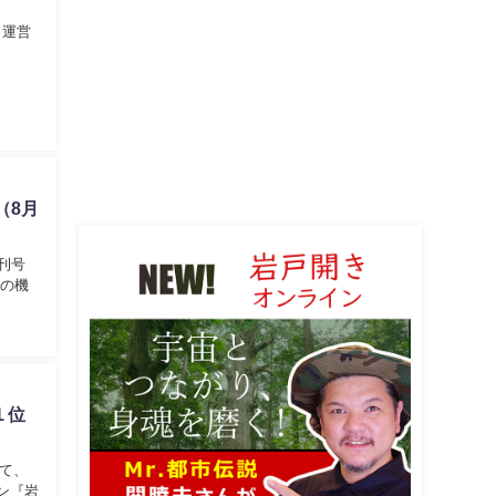
り運営
（8月
刊号
この機
１位
て、