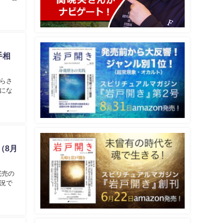
手相
らさ
にな
（8月
完売の
況で