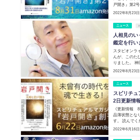
戸開き』第2号・
2022年8月23日
ニュース
人相見のい
鑑定を行い
スタピオンラ
んが、このた
りました。 神
2022年8月23日
ニュース
スピリチュ
2日更新情
《更新情報 
品薄状態とな
す。 読んでくだ
2022年6月16日