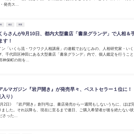
発売ス...
人相
鑑定
開運
くらさんが9月10日、都内大型書店「書泉グランデ」で人相＆
ます！
イン「いくら流・ワクワク人相講座」の連載でおなじみの、人相研究家・いく
び、千代田区神田にある大型書店「書泉グランデ」内で、個人鑑定を行うこと
田神保町の街を...
アルマガジン『岩戸開き』が発売早々、ベストセラー１位に！
報入り）
8月2日》 『岩戸開き』創刊号は、書店発売から一週間もしないうちに、ほぼ
りました。それ以降も、現在に至るまで連日、ご購入希望者が後を絶たない状
さった...