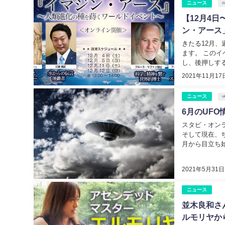
ニュース
Z
【12月4
ン・アース
きたる12月
ます。 この
し、後押しする
2021年11月17
ニュース
U
6月のUF
スタピ・オン
そして現在、
月から目立ち始
2021年5月31日
ニュース
並木良和さ
ルモリヤか