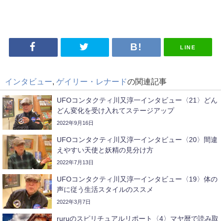
LINE
インタビュー
,
ゲイリー・レナード
の関連記事
UFOコンタクティ川又淳一インタビュー〈21〉どん
どん変化を受け入れてステージアップ
2022年9月16日
UFOコンタクティ川又淳一インタビュー〈20〉間違
えやすい天使と妖精の見分け方
2022年7月13日
UFOコンタクティ川又淳一インタビュー〈19〉体の
声に従う生活スタイルのススメ
2022年3月7日
ruruのスピリチュアルリポート〈4〉マヤ暦で読み取