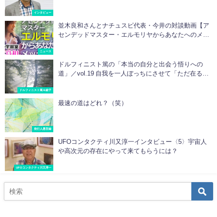
インタビュー
並木良和さんとナチュスピ代表・今井の対談動画【ア
センデッドマスター・エルモリヤからあなたへのメッ
セージ】を公開中！
ニュース
ドルフィニスト篤の「本当の自分と出会う悟りへの
道」／vol.19 自我を一人ぼっちにさせて「ただ在る
私」を受け入れる
ドルフィニスト篤＆綾子
最速の道はどれ？（笑）
発行人愚言録
UFOコンタクティ川又淳一インタビュー〈5〉宇宙人
や高次元の存在にやって来てもらうには？
UFOコンタクティ川又淳一