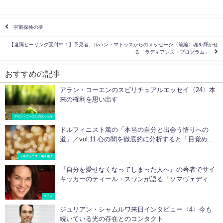
宇宙探検の夢
【遠隔ヒーリング受付中！】予見者、ルハン・マトゥスからのメッセージ〈前編〉魂を輝かせ
る「ラディアンス・プログラム」
おすすめの記事
アラン・コーエンのスピリチュアルエッセイ〈24〉本
来の権利を思い出す
アラン・コーエンのエッセイ
ドルフィニスト篤の「本当の自分と出会う悟りへの
道」／vol.11 心の闇を徹底的に分析すると「目覚め」
が起きる
ドルフィニスト篤＆綾子
『自分を愛せなくなってしまった人へ』の著者でサイ
キッカーのティール・スワンが語る「ソマヴェディッ
ク」のパワー！
コラム
ジュリアン・シャムルワ来日インタビュー〈4〉今も
続いている光の存在とのコンタクト