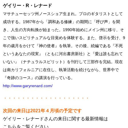
ゲイリー・R・レナード
マサチューセッツ州ノースショア生まれ。プロのギタリストとして
成功する。1987年から「調和ある修練」の期間に「呼び声」を聞
き、人生の方向転換が始まった。1990年始めにメイン州に移り、そ
こで強いスピリチュアルな目覚めを体験する。また、啓示を受け、9
年の歳月をかけて『神の使者』を執筆。その後、続編である『不死
というあなたの現実』（ともに河出書房新社）と『愛は誰も忘れて
いない』（ナチュラルスピリット）を刊行して三部作を完結。現在
は南カリフォルニアに在住し、執筆活動を続けながら、世界中で
『奇跡のコース』の講演を行っている。
http://www.garyrenard.com/
・・・・・・・・・・・・・・・・・・・
次回の来日は2021年４月頃の予定です
ゲイリー・レナードさんの来日に関する最新情報は
こちらをご覧ください