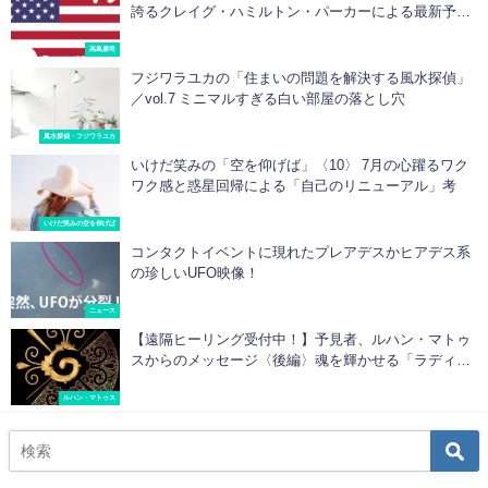
誇るクレイグ・ハミルトン・パーカーによる最新予言
「2020年からのアメリカ」
高島康司
フジワラユカの「住まいの問題を解決する風水探偵」
／vol.7 ミニマルすぎる白い部屋の落とし穴
風水探偵・フジワラユカ
いけだ笑みの「空を仰げば」〈10〉 7月の心躍るワク
ワク感と惑星回帰による「自己のリニューアル」考
いけだ笑みの空を仰げば
コンタクトイベントに現れたプレアデスかヒアデス系
の珍しいUFO映像！
ニュース
【遠隔ヒーリング受付中！】予見者、ルハン・マトゥ
スからのメッセージ〈後編〉魂を輝かせる「ラディア
ンス・プログラム」
ルハン・マトゥス