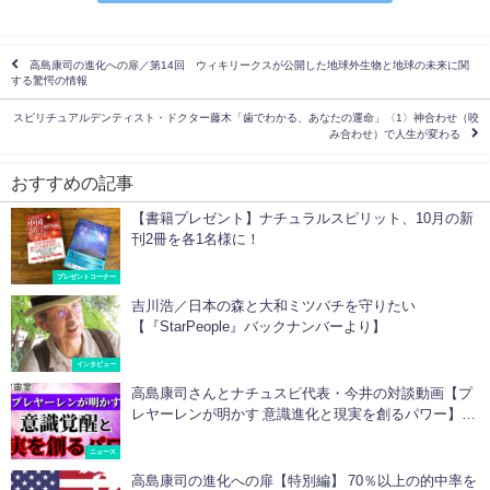
高島康司の進化への扉／第14回 ウィキリークスが公開した地球外生物と地球の未来に関
する驚愕の情報
スピリチュアルデンティスト・ドクター藤木「歯でわかる、あなたの運命」〈1〉神合わせ（咬
み合わせ）で人生が変わる
おすすめの記事
【書籍プレゼント】ナチュラルスピリット、10月の新
刊2冊を各1名様に！
プレゼントコーナー
吉川浩／日本の森と大和ミツバチを守りたい
【『StarPeople』バックナンバーより】
インタビュー
高島康司さんとナチュスピ代表・今井の対談動画【プ
レヤーレンが明かす 意識進化と現実を創るパワー】を
公開中！
ニュース
高島康司の進化への扉【特別編】 70％以上の的中率を