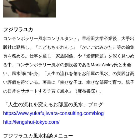
フジワラユカ
コンテンポラリー風水コンサルタント。早稲田大学卒業後、大手出
版社に勤務し、『こどもちゃれんじ』『かいごのみかた』等の編集
長を務める。仕事を通じ「家族関係」や「愛情問題」を深く見つめ
る中、コンテンポラリー風水の創設者であるMark Ainley氏と出会
い、風水師に転身。「人生の流れを創るお部屋の風水」の実践は高
い評価を得ている。著書に『幸せな子は、幸せな部屋で育つ。親子
の日常をサポートする子育て風水』（麻布書院）。
「人生の流れを変えるお部屋の風水」ブログ
https://www.yukafujiwara-consulting.com/blog
http://fengshui-tokyo.com/
フジワラユカ風水相談メニュー