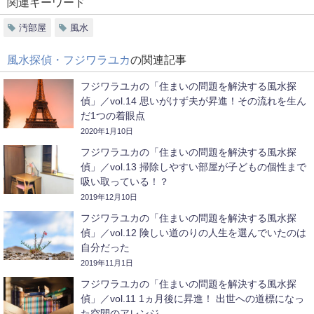
関連キーワード
汚部屋
風水
風水探偵・フジワラユカ
の関連記事
フジワラユカの「住まいの問題を解決する風水探
偵」／vol.14 思いがけず夫が昇進！その流れを生ん
だ1つの着眼点
2020年1月10日
フジワラユカの「住まいの問題を解決する風水探
偵」／vol.13 掃除しやすい部屋が子どもの個性まで
吸い取っている！？
2019年12月10日
フジワラユカの「住まいの問題を解決する風水探
偵」／vol.12 険しい道のりの人生を選んでいたのは
自分だった
2019年11月1日
フジワラユカの「住まいの問題を解決する風水探
偵」／vol.11 1ヵ月後に昇進！ 出世への道標になっ
た空間のアレンジ