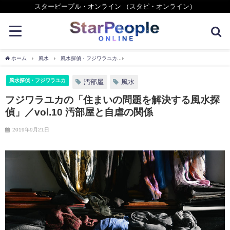
スターピープル・オンライン （スタピ・オンライン）
ホーム
風水
風水探偵・フジワラユカ
フジワラユカの「住まいの問題を解決する風水
風水探偵・フジワラユカ
汚部屋
風水
フジワラユカの「住まいの問題を解決する風水探
偵」／vol.10 汚部屋と自虐の関係
2019年9月21日