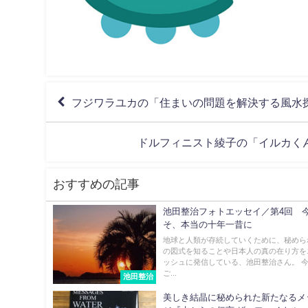
フジワラユカの「住まいの問題を解決する風水探偵
ドルフィニスト綾子の「イルカくん
おすすめの記事
池田整治フォトエッセイ／第4回 
そ、本当の十年一昔に
地球と人類が存続していくために、秘めら
の図式を知ることや日本人の真の在り方を
ッシュに発信している、池田整治さん。 
ご...
池田整治
美しき結晶に秘められた新たなるメ