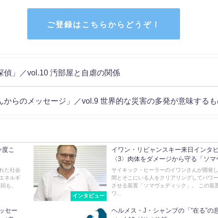
ご登録はこちらからどうぞ！
」／vol.10 汚部屋と自虐の関係
からのメッセージ」／vol.9 世界的な災害の多発が意味するも
今度こ
イワン・リビャンスキー来日インタ
〈3〉肉体をダメージから守る「ソマ
ィック・コロイダルエッセンス」
れた社会
サイキック・ヒーラーのイワンさんが開発
エネルギ
間とそこにいる人をクリアリングしてパワ
今回も、
させる装置「ソマヴェディック」。 この装
ワ...
インタビュー
ッセー
ヘルメス・J・シャンブの「“在る”の