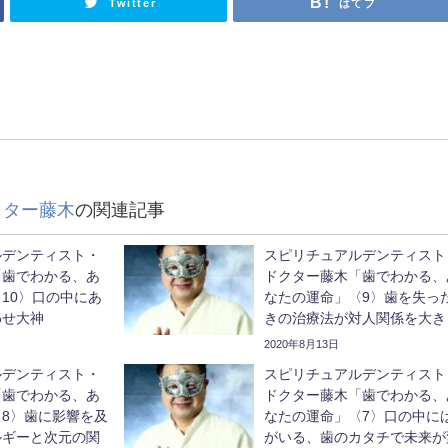
Twitter
はてブ
クター藤木
の関連記事
ルデンティスト・
スピリチュアルデンティスト
「歯でわかる、あ
ドクター藤木「歯でわかる、
10〉口の中にあ
なたの運命」〈9〉歯を失っ
わせ大神
きの治療法が対人関係を大き
変える
2020年8月13日
ルデンティスト・
スピリチュアルデンティスト
「歯でわかる、あ
ドクター藤木「歯でわかる、
8〉歯に影響を及
なたの運命」〈7〉口の中に
ルギーと次元の関
がいる、歯のカタチで未来が