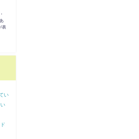
・
あ
が表
てい
みい
ンド