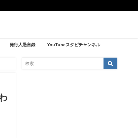
発行人愚言録
YouTubeスタピチャンネル
命」〈1〉神合わせ（咬み合わせ）で人生が変わる
わ
）