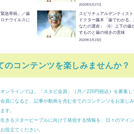
わる
2020年5月27日
「緊急寄稿」／歯
スピリチュアルデンティスト
コロナウイルスに
ドクター藤木「歯でわかる、
なたの運命」〈6〉上下の歯
すものと歯の傾きの意味
2020年3月23日
てのコンテンツを楽しみませんか？
オンラインでは、「スタピ会員」（月／220円税込）を募集し
。会員になると、記事や動画を含む全てのコンテンツをお楽し
けます。
に生きるスターピープルに向けて発信する情報を、日々のマイ
にお役立てください
。