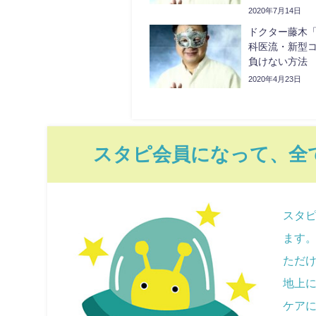
係
2020年7月14日
ドクター藤木
科医流・新型
負けない方法
2020年4月23日
スタピ会員になって、全
スタピ
ます
ただ
地上
ケア