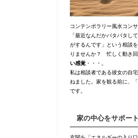
コンテンポラリー風水コン
「最近なんだかバタバタし
がするんです」という相談
りませんか？ 忙しく動き
い感覚
・・・。
私は相談者である彼女の自
ねました。家を観る前に、
です。
家の中心をサポー
玄関を「エネルギーの入り