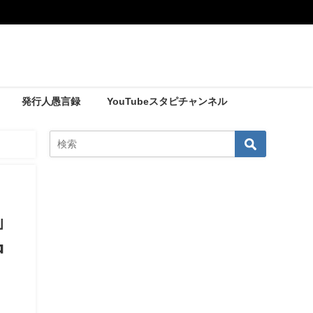
発行人愚言録
YouTubeスタピチャンネル
感じるときは家の中心に注目！
」
中