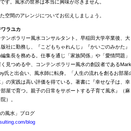
のです。風水の世界は本当に興味が尽きません。
せた空間のアレンジについてお伝えしましょう。
ジワラユカ
ンテンポラリー風水コンサルタント。早稲田大学卒業後、大
出版社に勤務し、『こどもちゃれんじ』『かいごのみかた』
の編集長を務める。仕事を通じ「家族関係」や「愛情問題」
深く見つめる中、コンテンポラリー風水の創設者であるMar
nley氏と出会い、風水師に転身。「人生の流れを創るお部屋
水」の実践は高い評価を得ている。著書に『幸せな子は、幸
な部屋で育つ。親子の日常をサポートする子育て風水』（麻
書院）。
屋の風水」ブログ
sulting.com/blog