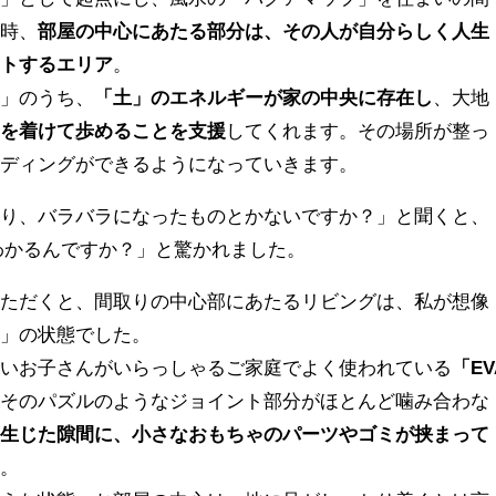
た時、
部屋の中心にあたる部分は、その人が自分らしく人生
ートするエリア
。
水」のうち、
「土」のエネルギーが家の中央に存在し
、大地
足を着けて歩めることを支援
してくれます。その場所が整っ
ンディングができるようになっていきます。
たり、バラバラになったものとかないですか？」と聞くと、
わかるんですか？」と驚かれました。
いただくと、間取りの中心部にあたるリビングは、私が想像
ラ」の状態でした。
さいお子さんがいらっしゃるご家庭でよく使われている
「EV
。そのパズルのようなジョイント部分がほとんど噛み合わな
ろ生じた隙間に、小さなおもちゃのパーツやゴミが挟まって
た。