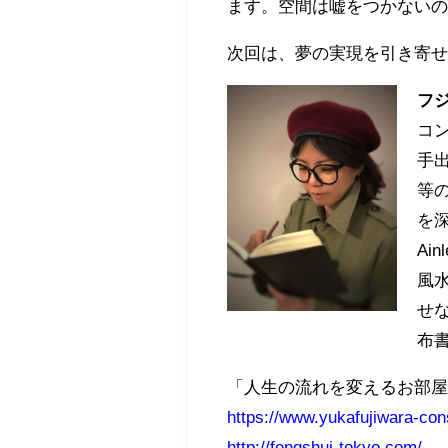
ます。空間は嘘をつかない
次回は、夢の実現を引き寄
フ
コ
手
等
を
Ai
風
せ
布
「人生の流れを変えるお部
https://www.yukafujiwara-con
http://fengshui-tokyo.com/