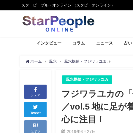
スターピープル・オンライン （スタピ・オンライン）
インタビュー
コラム
ニュース
占い
ホーム
風水
風水探偵・フジワラユカ
フジワラユ
風水探偵・フジワラユカ
フジワラユカの「
シェア
／vol.5 地に
Tweet
心に注目！
B!
2019年6月27日
はてブ