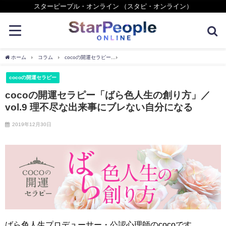
スターピープル・オンライン （スタピ・オンライン）
ホーム
コラム
cocoの開運セラピー
cocoの開運セラピー「ばら色人生の創り方」／
cocoの開運セラピー
cocoの開運セラピー「ばら色人生の創り方」／
vol.9 理不尽な出来事にブレない自分になる
2019年12月30日
ばら色人生プロデューサー・公認心理師のcocoです。