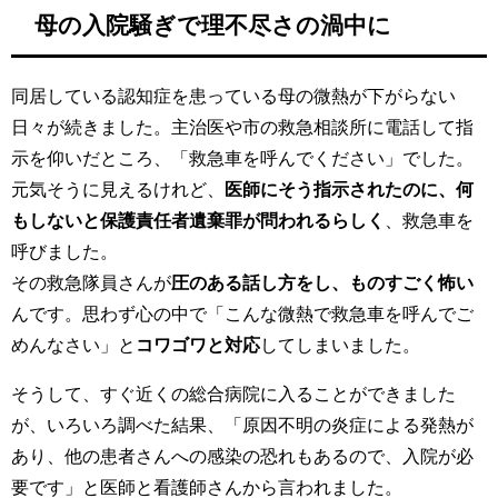
母の入院騒ぎで理不尽さの渦中に
同居している認知症を患っている母の微熱が下がらない
日々が続きました。主治医や市の救急相談所に電話して指
示を仰いだところ、「救急車を呼んでください」でした。
元気そうに見えるけれど、
医師にそう指示されたのに、何
もしないと保護責任者遺棄罪が問われるらしく
、救急車を
呼びました。
その救急隊員さんが
圧のある話し方をし、ものすごく怖い
んです。思わず心の中で「こんな微熱で救急車を呼んでご
めんなさい」と
コワゴワと対応
してしまいました。
そうして、すぐ近くの総合病院に入ることができました
が、いろいろ調べた結果、「原因不明の炎症による発熱が
あり、他の患者さんへの感染の恐れもあるので、入院が必
要です」と医師と看護師さんから言われました。