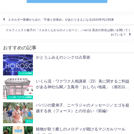
エネルギー医療からみた「不食と目覚め」があたりまえになる2020年代の到来
ドルフィニスト綾子の「イルカくんからのメッセージ」／vol.11 高次の存在は願いを聞いてく
れている？
おすすめの記事
かとうふみえのシンクロ占星術
シンクロ占星術
いくら流・ワクワク人相講座〈23〉美に関するご利益
がある神社仏閣／玉鳳寺「おしろい地蔵」（港区白金
高輪）
いくら流・ワクワク人相講座
パパジの愛弟子、ニーラジャのメッセージ／エゴを超
越する炎（フォース）との出会い《前編》
コラム
植物が歌う癒しのメロディが聴けるマジカルツール