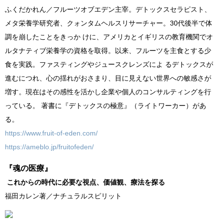
ふくだかれん／フルーツオブエデン主宰。デトックスセラピスト、
メタ栄養学研究者、クォンタムヘルスリサーチャー。30代後半で体
調を崩したことをきっか けに、アメリカとイギリスの教育機関でオ
ルタナティブ栄養学の資格を取得。以来、フルーツを主食とする少
食を実践。ファスティングやジュースクレンズによ るデトックスが
進むにつれ、心の揺れがおさまり、目に見えない世界への敏感さが
増す。現在はその感性を活かし企業や個人のコンサルティングを行
っている。 著書に『デトックスの極意』（ライトワーカー）があ
る。
https://www.fruit-of-eden.com/
https://ameblo.jp/fruitofeden/
『魂の医療』
これからの時代に必要な視点、価値観、療法を探る
福田カレン著／ナチュラルスピリット