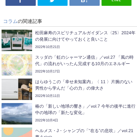
LINE
コラム
の関連記事
松田麻寿のスピリチュアルガイダンス〈25〉2024年
の発展に向けてやっておくと良いこと
2022年10月21日
スッダの「虹のシャーマン通信」／vol.27 「風の時
代」の流れがいったん完成する10月のエネルギー
2022年10月17日
はらゆうこの「幸せ未知案内」〈 11 〉片腕のない
男性から学んだ「心の力」の偉大さ
2022年10月11日
椿の「新しい地球の響き」／vol.7 今年の後半に進行
中の地球の「新たな変化」
2022年10月4日
ヘルメス・J・シャンブの「“在る”の息吹」／vol.21