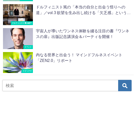
ドルフィニスト篤の「本当の自分と出会う悟りへの
道」／vol.3 欲望を生み出し続ける「欠乏感」という錯
覚
ドルフィニスト篤＆綾子
宇宙人が導いたワンネス体験を綴る注目の書『ワンネ
スの扉』出版記念講演会＆パーティを開催！
イベント
内なる世界と出会う！ マインドフルネスイベント
「ZEN2.0」リポート
トピックス