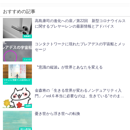
おすすめの記事
高島康司の進化への扉／第22回 新型コロナウイルス
に関するプレヤーレンの最新情報とアドバイス
高島康司
コンタクトワークに現れたプレアデスの宇宙船とメッ
セージ
ニュース
〝意識の縦波〟が世界とあなたを変える
ナチュスピ営業マンの名作本レビ
ュー
金森将の「生きる世界が変わるノンデュアリティ入
門」／vol.6 本当に必要なのは、生きている“そのまま
の様子”を感じること
金森将
憂き世から浮き世への転換
発行人愚言録