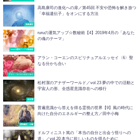
高島康司の進化への扉／第45回 不安や恐怖を解き放つ
「幸福遺伝子」をオンにする方法
高島康司
ruruの運気アップ☆数秘術【4】2019年4月の「あなた
の魂のテーマ」
ruruの運気アップ☆数秘術
アラン・コーエンのスピリチュアルエッセイ〈6〉聖
なる分かち合い
アラン・コーエンのエッセイ
松村潔のアナザーワールド／vol.23 夢の中での活動と
宇宙人の形、全惑星意識存在への移行
松村潔
普遍意識から答えを得る霊視の世界【9】風の時代に
向けた自分のエネルギーの整え方／田中小梅
霊視鑑定・小梅
ドルフィニスト篤の「本当の自分と出会う悟りへの
道」／vol.20 本当に欲しいものを得るために