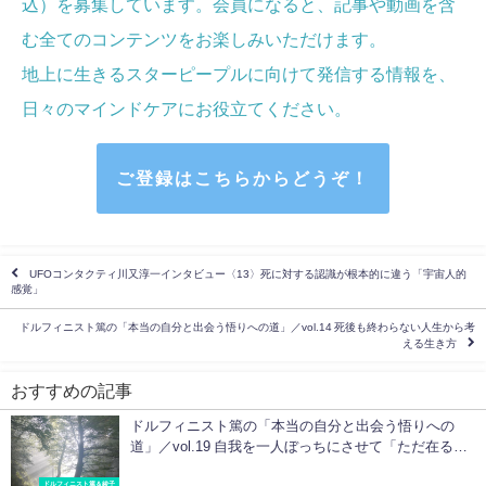
込）を募集しています。会員になると、記事や動画を含
む全てのコンテンツをお楽しみいただけます。
地上に生きるスターピープルに向けて発信する情報を、
日々のマインドケア
にお役立てください
。
ご登録はこちらからどうぞ！
UFOコンタクティ川又淳一インタビュー〈13〉死に対する認識が根本的に違う「宇宙人的
感覚」
ドルフィニスト篤の「本当の自分と出会う悟りへの道」／vol.14 死後も終わらない人生から考
える生き方
おすすめの記事
ドルフィニスト篤の「本当の自分と出会う悟りへの
道」／vol.19 自我を一人ぼっちにさせて「ただ在る
私」を受け入れる
ドルフィニスト篤＆綾子