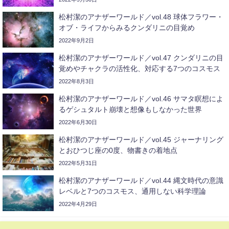
松村潔のアナザーワールド／vol.48 球体フラワー・
オブ・ライフからみるクンダリニの目覚め
2022年9月2日
松村潔のアナザーワールド／vol.47 クンダリニの目
覚めやチャクラの活性化、対応する7つのコスモス
2022年8月3日
松村潔のアナザーワールド／vol.46 サマタ瞑想によ
るゲシュタルト崩壊と想像もしなかった世界
2022年6月30日
松村潔のアナザーワールド／vol.45 ジャーナリング
とおひつじ座の0度、物書きの着地点
2022年5月31日
松村潔のアナザーワールド／vol.44 縄文時代の意識
レベルと7つのコスモス、通用しない科学理論
2022年4月29日