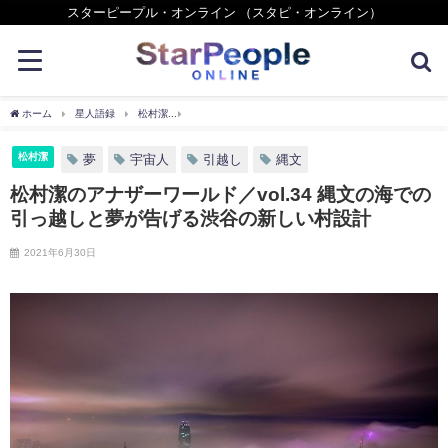
スターピープル・オンライン （スタピ・オンライン）
ホーム
星人語録
松村潔
松村潔のアナザーワールド／vol.34 縄文の海での引っ
松村潔
夢
宇宙人
引越し
縄文
松村潔のアナザーワールド／vol.34 縄文の海での
引っ越しと夢が告げる渋谷の新しい村設計
2021年6月30日