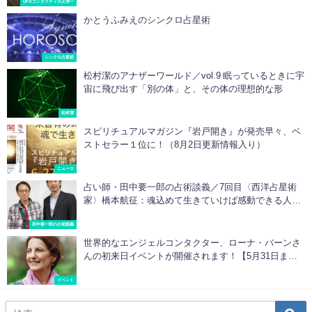
UFOコンタクティ川又淳一
かとうふみえのシンクロ占星術
シンクロ占星術
松村潔のアナザーワールド／vol.9 眠っているときに宇
宙に飛び出す「別の体」と、その体の理想的な形
松村潔
スピリチュアルマガジン『岩戸開き』が発売早々、ベ
ストセラー１位に！（8月2日更新情報入り）
ニュース
占い師・田中要一郎の占術談義／7回目〈西洋占星術
家〉橋本航征：魂込めて生きていけば感動できる人生
になるんです
田中要一郎の占術談義
世界的なエンジェルコンタクター、ローナ・バーンさ
んの初来日イベントが開催されます！【5月31日まで
早割期間中】
イベント