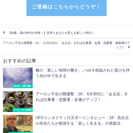
ご登録はこちらからどうぞ！
【特集：風の時代が到来！】世界とあなたを変える新しい時代へ
アーロン千生の開運塾〈21〉 12月24日に「ある吉」すれば仕事運・金運・恋愛運・健康運がア
ップ！
おすすめの記事
椿の「新しい地球の響き」／vol.4 祝福された喜びを伴
う光の中で生きる
椿の新しい地球の響き
アーロン千生の開運塾〈18〉 6月30日に「ある吉」す
れば仕事運・恋愛運・金運がアップ！
アーロン千生の開運塾
UFOコンタクティ川又淳一インタビュー〈18〉高次元
の存在たちが推奨する「楽しく生きる」の実践法