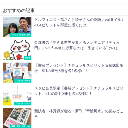
おすすめの記事
ドルフィニスト篤さんと綾子さんの物語／vol.6 イルカ
のスピリットを部屋に招くには
ドルフィニスト篤＆綾子
金森将の「生きる世界が変わるノンデュアリティ入
門」／vol.6 本当に必要なのは、生きている“そのまま
の様子”を感じること
金森将
【書籍プレゼント】ナチュラルスピリット＆姉妹出版
社、8月の新刊5冊を各1名様に！
プレゼントコーナー
スタピ会員限定【書籍プレゼント】ナチュラルスピリ
ット、8月の新刊2冊を各2名様に！
プレゼントコーナー
翻訳者・林秀靜が綴る／新刊『帝陵風水』の読みどこ
ろ
書籍・音楽・映画・DVD