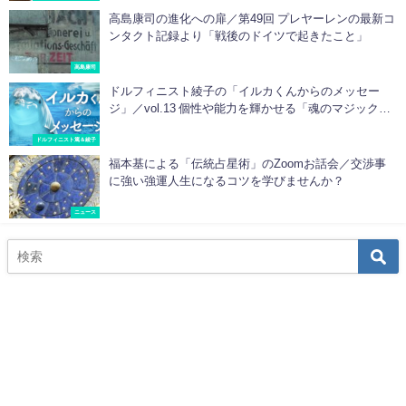
高島康司の進化への扉／第49回 プレヤーレンの最新コ
ンタクト記録より「戦後のドイツで起きたこと」
高島康司
ドルフィニスト綾子の「イルカくんからのメッセー
ジ」／vol.13 個性や能力を輝かせる「魂のマジックカ
ラー」
ドルフィニスト篤＆綾子
福本基による「伝統占星術」のZoomお話会／交渉事
に強い強運人生になるコツを学びませんか？
ニュース