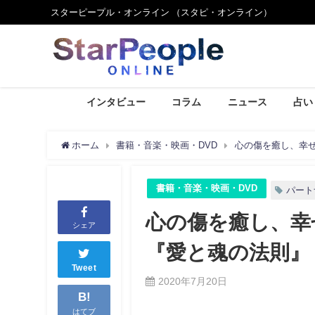
スターピープル・オンライン （スタピ・オンライン）
インタビュー
コラム
ニュース
占い
ホーム
書籍・音楽・映画・DVD
心の傷を癒し、幸
書籍・音楽・映画・DVD
パート
心の傷を癒し、幸
シェア
『愛と魂の法則』
Tweet
2020年7月20日
B!
はてブ