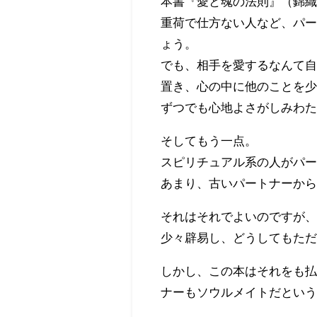
本書『愛と魂の法則』（錦
重荷で仕方ない人など、パ
ょう。
でも、相手を愛するなんて
置き、心の中に他のことを
ずつでも心地よさがしみわ
そしてもう一点。
スピリチュアル系の人がパ
あまり、古いパートナーか
それはそれでよいのですが
少々辟易し、どうしてもた
しかし、この本はそれをも
ナーもソウルメイトだとい