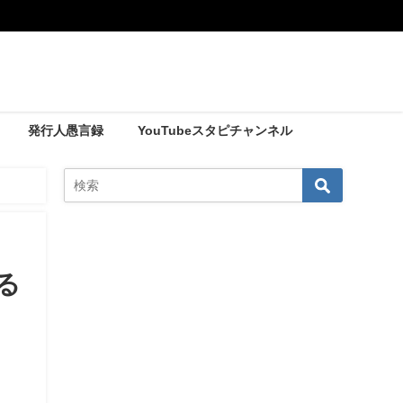
発行人愚言録
YouTubeスタピチャンネル
る