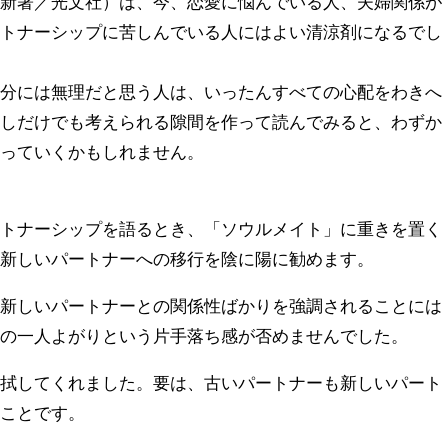
織新著／光文社）は、今、恋愛に悩んでいる人、夫婦関係が
ートナーシップに苦しんでいる人にはよい清涼剤になるでし
自分には無理だと思う人は、いったんすべての心配をわきへ
少しだけでも考えられる隙間を作って読んでみると、わずか
たっていくかもしれません。
ートナーシップを語るとき、「ソウルメイト」に重きを置く
ら新しいパートナーへの移行を陰に陽に勧めます。
、新しいパートナーとの関係性ばかりを強調されることには
だの一人よがりという片手落ち感が否めませんでした。
払拭してくれました。要は、古いパートナーも新しいパート
うことです。