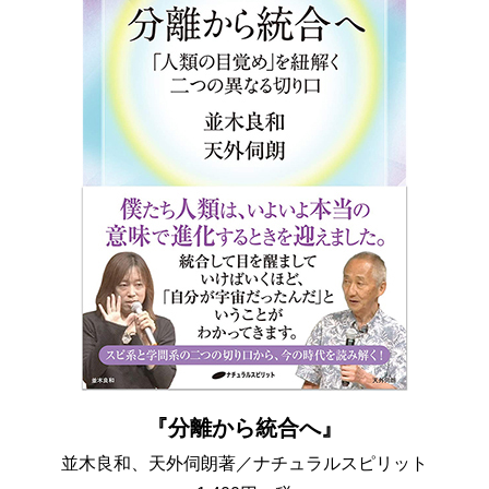
『
分離から統合へ』
並木良和、天外伺朗著／ナチュラルスピリット