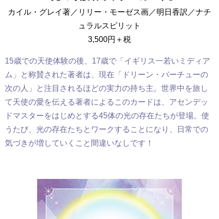
カイル・グレイ著／リリー・モーゼス画／明日香訳／ナチ
ュラルスピリット
3,500円＋税
15歳での天使体験の後、17歳で「イギリス一若いミディア
ム」と称賛された著者は、現在
「ドリーン・バーチューの
次の人」と注目されるほどの実力の持ち主
。世界中を旅し
て天使の愛を伝える
著者によるこのカードは、アセンデッ
ドマスターをはじめとする45体の光の存在たちが登場
。使
うたび、光の存在たちとワークすることになり、日常での
気づきが増していくこと間違いなしです！