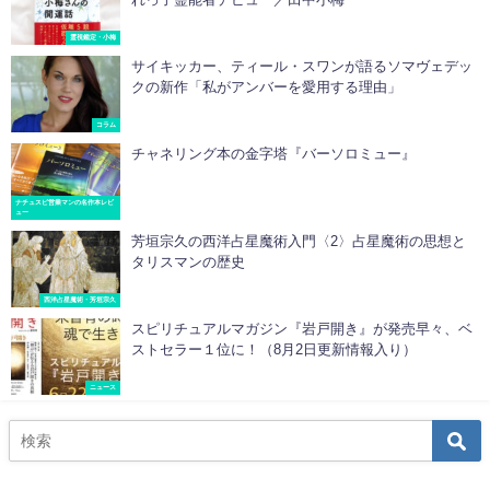
霊視鑑定・小梅
サイキッカー、ティール・スワンが語るソマヴェデッ
クの新作「私がアンバーを愛用する理由」
コラム
チャネリング本の金字塔『バーソロミュー』
ナチュスピ営業マンの名作本レビ
ュー
芳垣宗久の西洋占星魔術入門〈2〉占星魔術の思想と
タリスマンの歴史
西洋占星魔術・芳垣宗久
スピリチュアルマガジン『岩戸開き』が発売早々、ベ
ストセラー１位に！（8月2日更新情報入り）
ニュース