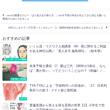
cocoの開運セラピー「ばら色人生の創り方」／vol.8 宇宙の存在が伝えてきた切なる願いと
環境のためにできること
UFOコンタクティ川又淳一インタビュー〈1〉地球外知的生命体たちが伝えてきたこと
おすすめの記事
いくら流・ワクワク人相講座〈40〉美に関するご利益
がある神社仏閣／「美人弁天 厳島神社」（栃木県）
いくら流・ワクワク人相講座
未来予報士通信〈2〉運は三代・180年が1単位 、なら
ば「運が良い」ってどういうことなの？《前編》／雪
下魁里
未来予報士・雪下魁里
TYA-TYAによる「宇宙時代への目覚め」〈17〉日本列
島祈りの旅 3：クナト姫と龍蛇族
TYA-TYA
普遍意識から答えを得る霊視の世界【1】小学生で売
れっ子霊能者デビュー／田中小梅