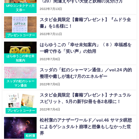
〈20〉間違えやすい天使と妖精の見分け方
UFOコンタクティ川
2022年7月13日
又淳一
スタピ会員限定【書籍プレゼント】『ムドラ全
書』を1名様に！
2022年7月11日
プレゼントコーナー
はらゆうこの「幸せ未知案内」〈 8 〉幸福感を
一瞬で作る「笑い声」の効用
はらゆうこの幸せ未
2022年7月8日
知案内
スッダの「虹のシャーマン通信」／vol.24 内的
整理や癒しが進む7月のエネルギー
スッダの虹のシャー
2022年7月6日
マン通信
スタピ会員限定【書籍プレゼント】ナチュラル
スピリット、5月の新刊2冊を各2名様に！
2022年7月4日
プレゼントコーナー
松村潔のアナザーワールド／vol.46 サマタ瞑想
によるゲシュタルト崩壊と想像もしなかった世
界
松村潔