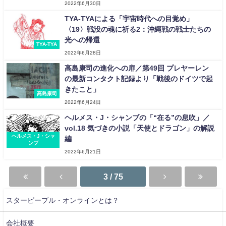
2022年6月30日
TYA-TYAによる「宇宙時代への目覚め」
〈19〉戦没の魂に祈る2：沖縄戦の戦士たちの
光への帰還
TYA-TYA
2022年6月28日
高島康司の進化への扉／第49回 プレヤーレン
の最新コンタクト記録より「戦後のドイツで起
きたこと」
高島康司
2022年6月24日
ヘルメス・J・シャンブの「“在る”の息吹」／
vol.18 気づきの小説「天使とドラゴン」の解説
ヘルメス・J・シャ
編
ンブ
2022年6月21日
3 / 75
スターピープル・オンラインとは？
会社概要