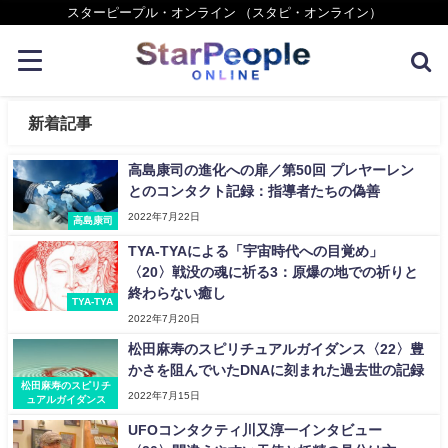
スターピープル・オンライン （スタピ・オンライン）
新着記事
高島康司の進化への扉／第50回 プレヤーレン
とのコンタクト記録：指導者たちの偽善
2022年7月22日
高島康司
TYA-TYAによる「宇宙時代への目覚め」
〈20〉戦没の魂に祈る3：原爆の地での祈りと
終わらない癒し
TYA-TYA
2022年7月20日
松田麻寿のスピリチュアルガイダンス〈22〉豊
かさを阻んでいたDNAに刻まれた過去世の記録
松田麻寿のスピリチ
2022年7月15日
ュアルガイダンス
UFOコンタクティ川又淳一インタビュー