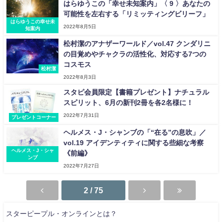
はらゆうこの「幸せ未知案内」〈 9 〉あなたの
可能性を左右する「リミッティングビリーフ」
はらゆうこの幸せ未
2022年8月5日
知案内
松村潔のアナザーワールド／vol.47 クンダリニ
の目覚めやチャクラの活性化、対応する7つの
コスモス
松村潔
2022年8月3日
スタピ会員限定【書籍プレゼント】ナチュラル
スピリット、6月の新刊2冊を各2名様に！
2022年7月31日
プレゼントコーナー
ヘルメス・J・シャンブの「“在る”の息吹」／
vol.19 アイデンティティに関する些細な考察
ヘルメス・J・シャ
《前編》
ンブ
2022年7月27日
2 / 75
スターピープル・オンラインとは？