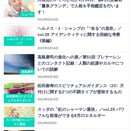
「書泉グランデ」で人相＆手相鑑定を行いま
す！
ニュース
2022年8月23日
ヘルメス・J・シャンブの「“在る”の息吹」／
vol.20 アイデンティティに関する些細な考察
ヘルメス・J・シャ
《後編》
ンブ
2022年8月19日
高島康司の進化への扉／第51回 プレヤーレン
とのコンタクト記録：人類の起源やカルマにつ
いての誤解
高島康司
2022年8月18日
松田麻寿のスピリチュアルガイダンス〈23〉片
付けに関する2つの不調タイプが意味するもの
松田麻寿のスピリチ
2022年8月15日
ュアルガイダンス
スッダの「虹のシャーマン通信」／vol.25 パワ
フルな前進ができる8月のエネルギー
スッダの虹のシャー
2022年8月9日
マン通信