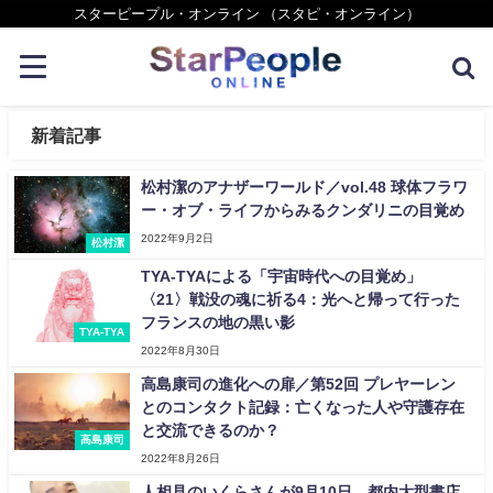
スターピープル・オンライン （スタピ・オンライン）
新着記事
松村潔のアナザーワールド／vol.48 球体フラワ
ー・オブ・ライフからみるクンダリニの目覚め
2022年9月2日
松村潔
TYA-TYAによる「宇宙時代への目覚め」
〈21〉戦没の魂に祈る4：光へと帰って行った
フランスの地の黒い影
TYA-TYA
2022年8月30日
高島康司の進化への扉／第52回 プレヤーレン
とのコンタクト記録：亡くなった人や守護存在
と交流できるのか？
高島康司
2022年8月26日
人相見のいくらさんが9月10日、都内大型書店