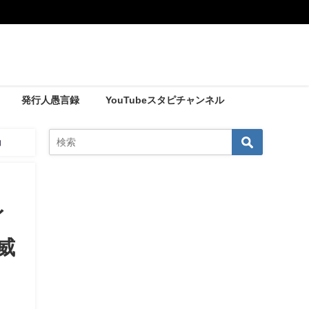
発行人愚言録
YouTubeスタピチャンネル
力
イ
威