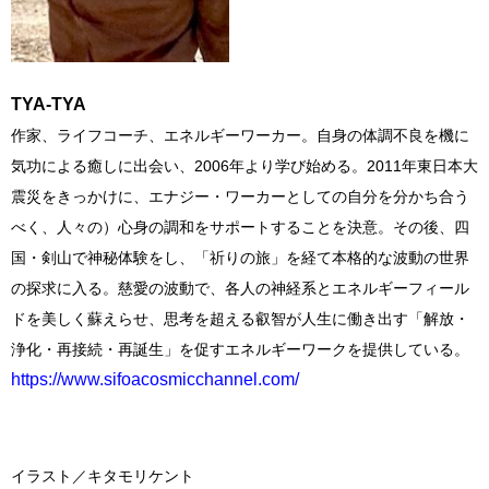
TYA-TYA
作家、ライフコーチ、エネルギーワーカー。自身の体調不良を機に
気功による癒しに出会い、2006年より学び始める。2011年東日本大
震災をきっかけに、エナジー・ワーカーとしての自分を分かち合う
べく、人々の）心身の調和をサポートすることを決意。その後、四
国・剣山で神秘体験をし、「祈りの旅」を経て本格的な波動の世界
の探求に入る。慈愛の波動で、各人の神経系とエネルギーフィール
ドを美しく蘇えらせ、思考を超える叡智が人生に働き出す「解放・
浄化・再接続・再誕生」を促すエネルギーワークを提供している。
https://www.sifoacosmicchannel.com/
イラスト／
キタモリケント