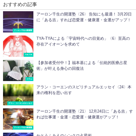
おすすめの記事
アーロン千生の開運塾〈26〉 告知にも最適！ 3月20日
に「ある吉」すれば恋愛運・健康運・金運がアップ！
アーロン千生の開運塾
TYA-TYAによる「宇宙時代への目覚め」〈6〉至高の
存在アイオーンを求めて
TYA-TYA
【参加者受付中！】福本基による「伝統的医療占星
術」が叶える身心の回復法
コラム
アラン・コーエンのスピリチュアルエッセイ〈24〉本
来の権利を思い出す
アラン・コーエンのエッセイ
アーロン千生の開運塾〈21〉 12月24日に「ある吉」す
れば仕事運・金運・恋愛運・健康運がアップ！
アーロン千生の開運塾
かとうふみえのシンクロ占星術