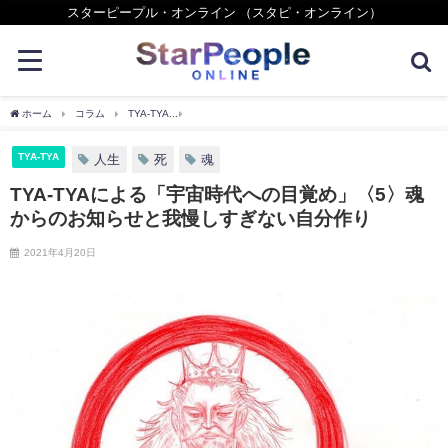
スターピープル・オンライン （スタピ・オンライン）
ホーム
コラム
TYA-TYA
TYA-TYAによる「宇宙時代への目覚め」〈5〉魂から
TYA-TYA
人生
死
魂
TYA-TYAによる「宇宙時代への目覚め」〈5〉魂
からのお知らせと我慢しすぎない自分作り
2021年4月20日