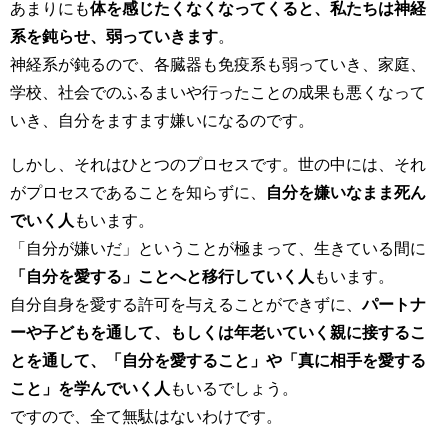
あまりにも
体を感じたくなくなってくると、私たちは神経
系を鈍らせ、弱っていきます
。
神経系が鈍るので、各臓器も免疫系も弱っていき、家庭、
学校、社会でのふるまいや行ったことの成果も悪くなって
いき、自分をますます嫌いになるのです。
しかし、それは
ひと
つのプロセスです。
世の中には、それ
がプロセスであることを知らずに、
自分を嫌いなまま死ん
でいく人
もいます。
「自分が嫌いだ」ということが極まって、生きている間に
「自分を愛する」ことへと移行していく人
もいます。
自分自身を愛する許可を与えることができずに、
パートナ
ーや子どもを通して、もしくは年老いていく親に接するこ
とを通して、「自分を愛すること」や「真に相手を愛する
こと」を学んでいく人
もいるでしょう。
ですので、全て無駄はないわけです。