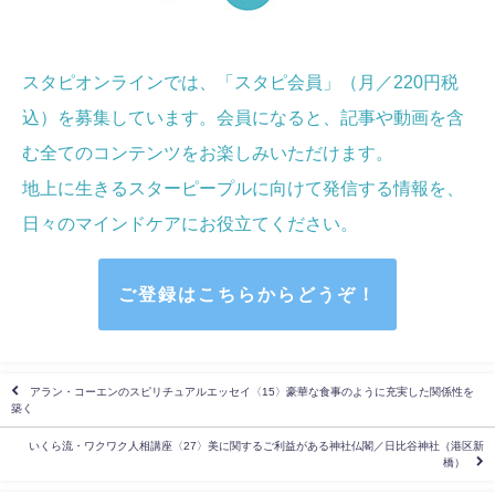
スタピオンラインでは、「スタピ会員」（月／220円税
込）を募集しています。会員になると、記事や動画を含
む全てのコンテンツをお楽しみいただけます。
地上に生きるスターピープルに向けて発信する情報を、
日々のマインドケア
にお役立てください
。
ご登録はこちらからどうぞ！
アラン・コーエンのスピリチュアルエッセイ〈15〉豪華な食事のように充実した関係性を
築く
いくら流・ワクワク人相講座〈27〉美に関するご利益がある神社仏閣／日比谷神社（港区新
橋）