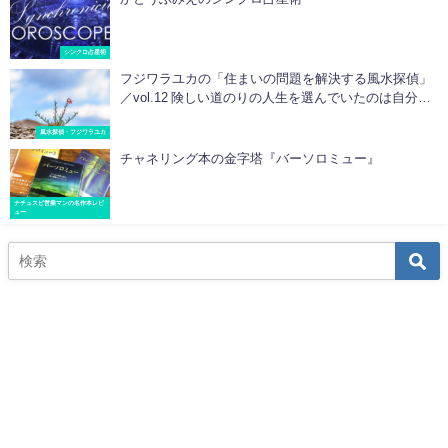
シンクロ占星術
フジワラユカの「住まいの問題を解決する風水探偵」
／vol.12 険しい道のりの人生を選んでいたのは自分だ
った
風水探偵・フジワラユカ
チャネリング本の金字塔『バーソロミュー』
ナチュスピ営業マンの名作本レビ
ュー