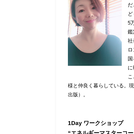
だ
ど
5
鑑
社
ロ
国
に
こ
様と仲良く暮らしている。
出版）。
1Day ワークショップ
“エネルギーマスターコ