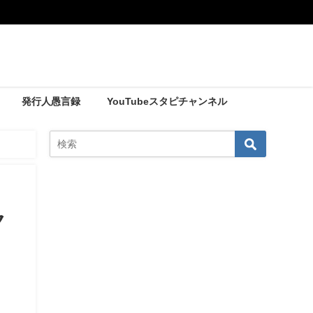
発行人愚言録
YouTubeスタピチャンネル
ク