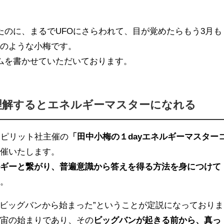
たのに、まるでUFOにさらわれて、目が覚めたらもう3月も
郎のような小梅です。
ムを書かせていただいております。
理解するとエネルギーマスターになれる
スピリット社主催の
「田中小梅の１dayエネルギーマスター
開催いたします。
ルギーと繋がり、普遍
意識から答えを得る方法を身につけて
す。
前のビッグバンから始まった”ということが定説になっておりま
宇宙の始まりであり、その
ビッグバンが起きる前から、真っ