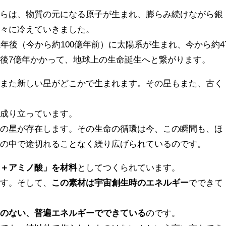
からは、物質の元になる原子が生まれ、膨らみ続けながら銀
徐々に冷えていきました。
年後（今から約100億年前）に太陽系が生まれ、今から約4
後7億年かかって、地球上の生命誕生へと繋がります。
、また新しい星がどこかで生まれます。その星もまた、古く
は成り立っています。
齢の星が存在します。その生命の循環は今、この瞬間も、ほ
宙の中で途切れることなく繰り広げられているのです。
素＋アミノ酸」を材料
としてつくられています。
ます。そして、
この素材は宇宙創生時のエネルギー
でできて
うのない、普遍エネルギーでできている
のです。