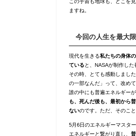
この宇宙も地球も、どこを
ますね。
今回の人生を最大
現代を生きる
私たちの身体
ている
と、NASAが制作し
その時、とても感動しまし
の一部なんだ」って、改め
誰の中にも普遍エネルギー
も、死んだ後も、
最初から
ない
のです。ただ、そのこ
5月6日のエネルギーマスタ
エネルギーと繋がり直し、