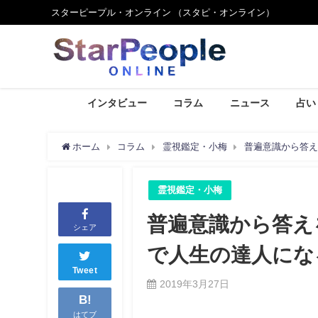
スターピープル・オンライン （スタピ・オンライン）
インタビュー
コラム
ニュース
占い
ホーム
コラム
霊視鑑定・小梅
普遍意識から答え
霊視鑑定・小梅
普遍意識から答え
シェア
で人生の達人にな
Tweet
2019年3月27日
B!
はてブ