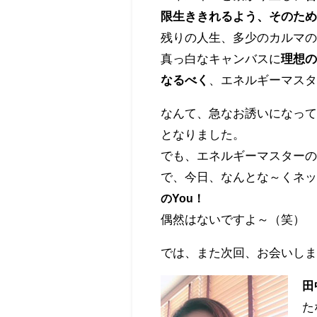
限生ききれるよう、そのた
残りの人生、多少のカルマ
真っ白なキャンバスに
理想
なるべく
、エネルギーマス
なんて、急なお誘いになって
となりました。
でも、エネルギーマスター
で、今日、なんとな～くネ
のYou！
偶然はないですよ～（笑）
では、また次回、お会いし
田
た