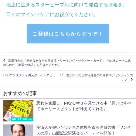
地上に生きるスターピープルに向けて発信する情報を、
日々のマインドケア
にお役立てください
。
ご登録はこちらからどうぞ！
深瀬啓介の「幸せなあなたを叶えるドリーミング・セラピー・カード」／vol.9 カードに込
められた「象徴と物語」を引き出すために
UFOコンタクティ川又淳一インタビュー〈7〉僕が知ってる宇宙連合の司令官やアセンションの
こと
おすすめの記事
恐れを克服し、内なる幸せを見つける本『願いはすべ
てホーリースピリットが叶えてくれる』
書籍・音楽・映画・DVD
宇宙人が導いたワンネス体験を綴る注目の書『ワンネ
スの扉』出版記念講演会＆パーティを開催！