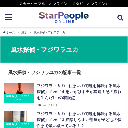
スターピープル・オンライン （スタピ・オンライン）
ホーム
風水
風水探偵・フジワラユカ
風水探偵・フジワラユカ
風水探偵・フジワラユカの記事一覧
フジワラユカの「住まいの問題を解決する風水
探偵」／vol.14 思いがけず夫が昇進！その流れ
風水探偵・フジワラ
を生んだ1つの着眼点
ユカ
2020年1月10日
フジワラユカの「住まいの問題を解決する風水
探偵」／vol.13 掃除しやすい部屋が子どもの個
風水探偵・フジワラ
性まで吸い取っている！？