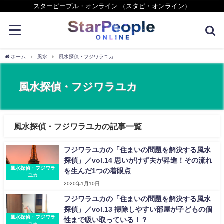
スターピープル・オンライン （スタピ・オンライン）
ホーム
風水
風水探偵・フジワラユカ
風水探偵・フジワラユカ
風水探偵・フジワラユカの記事一覧
フジワラユカの「住まいの問題を解決する風水
探偵」／vol.14 思いがけず夫が昇進！その流れ
風水探偵・フジワラ
を生んだ1つの着眼点
ユカ
2020年1月10日
フジワラユカの「住まいの問題を解決する風水
探偵」／vol.13 掃除しやすい部屋が子どもの個
風水探偵・フジワラ
性まで吸い取っている！？