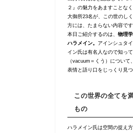
２』の魅力をあますことな
大御所23名が、この世のし
方には、たまらない内容で
本日ご紹介するのは、
物理
ハラメイン。
アインシュタ
イン氏は有名人なので知って
（vacuum＝くう）につ
表情と語り口をじっくり見
この世界の全てを
もの
ハラメイン氏は空間の捉え