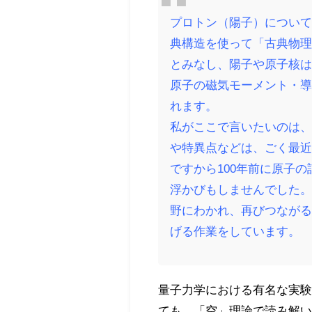
プロトン（陽子）につい
典構造を使って「古典物
とみなし、陽子や原子核
原子の磁気モーメント・
れます。
私がここで言いたいのは
や特異点などは、ごく最
ですから100年前に原子
浮かびもしませんでした
野にわかれ、再びつなが
げる作業をしています。
量子力学における有名な実
ても、「空」理論で読み解