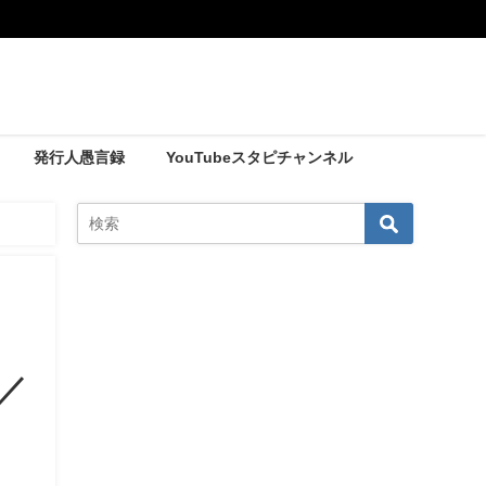
発行人愚言録
YouTubeスタピチャンネル
どころ／5
／