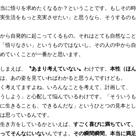
本当に悟りを求めたくなるか？ということです。もしその時
現実生活をもっと充実させたい」と思うなら、そうするのも
中から自発的に起こってくるもの。それはとても自然なこと
に「悟りなさい」というものではないし、その人の中から自
決めていくことが一番かと思います。
てしまえば、
〝あまり考えていない〟
わけです。
本性（ほん
のは、あの姿を見ていればわかると思うんですけども。
よく考えてますよね。いろんなことを考えて、計画して、
どうしよう」と心配して悩んでいるわけです。「そういうも
うに生きることも、できるんだな」というひとつの見本とし
私は思っているんです。
う生き方をしているかといえば、
すごく喜びに満ちていて、
カってそんなにいない
んですよ。
その瞬間瞬間、本当に満足