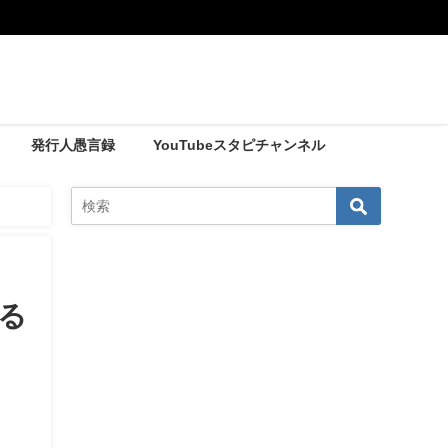
発行人愚言録
YouTubeスタピチャンネル
る