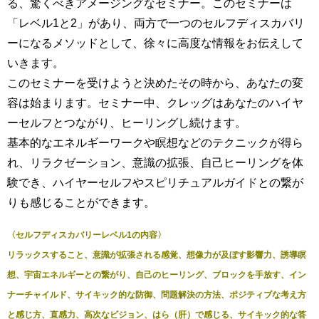
る、驚くべきアメージングなセミナー。このセミナーは
「レベル1と2」があり、両方で一つのセルフディスカバリ
ーになるメソッドとして、徐々に高度な情報をお伝えして
いきます。
このセミナーを受けようと決めたその時から、あなたの変
容は始まります。セミナー中、クレッグはあなたのハイヤ
ーセルフとつながり、ヒーリングし続けます。
基本的なエネルギーワークや瞑想などのテクニックが得ら
れ、リラクゼーション、意識の拡張、自己ヒーリングを体
験でき、ハイヤーセルフやスピリチュアルガイドとの繋が
りも感じることができます。
〈セルフディスカバリーレベル1の内容〉
リラックスすること
、意識が拡張される感覚、想像力が及ぼす影響力、誘導瞑
想、宇宙エネルギーとの繋がり、自己のヒーリング、ブロックを手放す、イン
ナーチャイルド、サイキック的な防御、問題解決の方法、ポジティブな考え方
と感じ方、直感力、高次なビジョン、はら（肝）で感じる、サイキック的な答