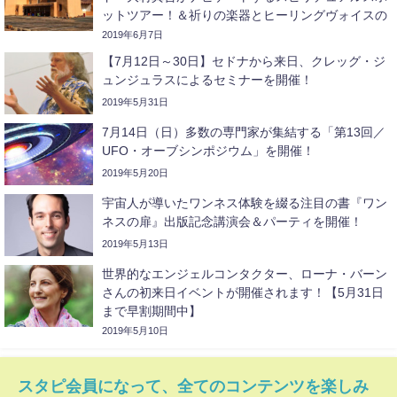
ットツアー！＆祈りの楽器とヒーリングヴォイスの
リサイタル開催！
2019年6月7日
【7月12日～30日】セドナから来日、クレッグ・ジ
ュンジュラスによるセミナーを開催！
2019年5月31日
7月14日（日）多数の専門家が集結する「第13回／
UFO・オーブシンポジウム」を開催！
2019年5月20日
宇宙人が導いたワンネス体験を綴る注目の書『ワン
ネスの扉』出版記念講演会＆パーティを開催！
2019年5月13日
世界的なエンジェルコンタクター、ローナ・バーン
さんの初来日イベントが開催されます！【5月31日
まで早割期間中】
2019年5月10日
スタピ会員になって、全てのコンテンツを楽しみ