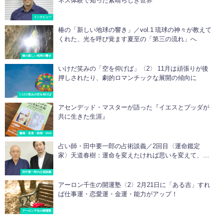
ネス体験で知った素晴らしき世界
インタビュー
椿の「新しい地球の響き」／vol.1 琉球の神々が教えて
くれた、光を呼び覚ます夏至の「第三の流れ」へ
椿の新しい地球の響き
いけだ笑みの「空を仰げば」〈2〉 11月は頑張りが後
押しされたり、劇的ロマンチックな展開の傾向に
いけだ笑みの空を仰げば
アセンデッド・マスターが語った『イエスとブッダが
共に生きた生涯』
書籍・音楽・映画・DVD
占い師・田中要一郎の占術談義／2回目〈運命鑑定
家〉天道春樹：運命を変えたければ思いを変えて、感
謝を忘れないことです
田中要一郎の占術談義
アーロン千生の開運塾〈2〉2月21日に「ある吉」すれ
ば仕事運・恋愛運・金運・能力がアップ！
アーロン千生の開運塾