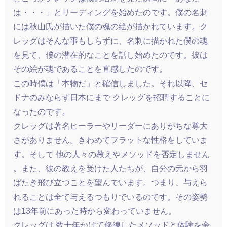
は・・・」とリーディングを始めたのです。僕の名刺
には秋山氏が描いた僕の魂の絵が描かれています。ク
レッグはそんな事もしらずに、名刺に描かれた僕の魂
を見て、僕の潜在的なことを話し始めたのです。彼は
その絵が魂であることを直感したのです。
この時僕は「本物だ」と確信しました。それ以降、セ
ドナのみならず日本にまで クレッグを招聘することに
なったのです。
クレッグは著名ヒーラーやリーダーにありがちな尊大
さがありません。きわめてフラットな性格をしていま
す。そして 他の人々の教えやメソッドを否定しません
。また、彼の教えを受けた人たちが、自分の元から羽
ばたき飛び立つことを望んでいます。つまり、与えら
れることは全て与えるつもりでいるのです。その姿勢
は13年前にあった時から変わっていません。
クレッグは 数十年かけて修練したメソッドと体験を余