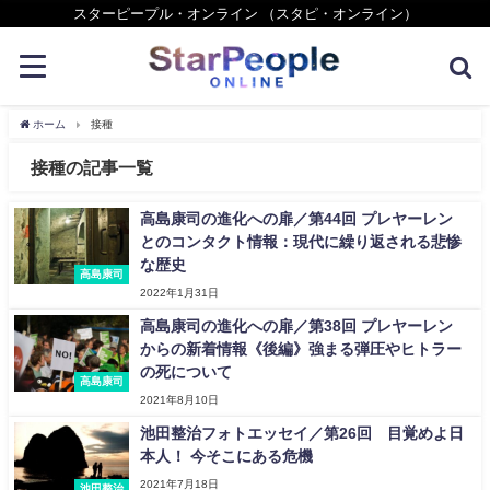
スターピープル・オンライン （スタピ・オンライン）
ホーム
接種
接種の記事一覧
高島康司の進化への扉／第44回 プレヤーレン
とのコンタクト情報：現代に繰り返される悲惨
な歴史
高島康司
2022年1月31日
高島康司の進化への扉／第38回 プレヤーレン
からの新着情報《後編》強まる弾圧やヒトラー
の死について
高島康司
2021年8月10日
池田整治フォトエッセイ／第26回 目覚めよ日
本人！ 今そこにある危機
2021年7月18日
池田整治