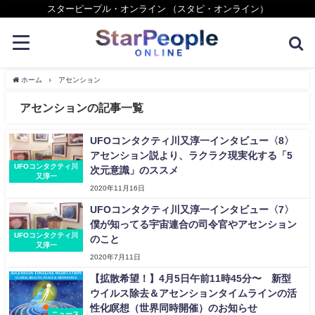
スターピープル・オンライン （スタピ・オンライン）
ホーム
アセンション
アセンションの記事一覧
UFOコンタクティ川又淳一インタビュー〈8〉
アセンション説より、ラクラク現実化する「5
UFOコンタクティ川
次元意識」のススメ
又淳一
2020年11月16日
UFOコンタクティ川又淳一インタビュー〈7〉
僕が知ってる宇宙連合の司令官やアセンション
UFOコンタクティ川
のこと
又淳一
2020年7月11日
【拡散希望！】4月5日午前11時45分〜 新型
ウイルス除去＆アセンションタイムラインの活
性化瞑想（世界同時開催）のお知らせ
ニュース