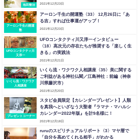
2021年12月23日
池田整治
アーロン千生の開運塾〈33〉 12月26日に「あ
る吉」すれば仕事運がアップ！
アーロン千生の開運
2021年12月23日
塾
UFOコンタクティ川又淳一インタビュー
〈18〉高次元の存在たちが推奨する「楽しく生
UFOコンタクティ川
きる」の実践法
又淳一
2021年12月21日
いくら流・ワクワク人相講座〈35〉美に関する
ご利益がある神社仏閣／江島神社：前編（神奈
いくら流・ワクワク
川県藤沢市）
人相講座
2021年12月20日
スタピ会員限定【カレンダープレゼント】人類
を真我へといざなう大聖者『ラマナ・マハルシ
カレンダー2022年版』を計9名様に！
プレゼントコーナー
2021年12月18日
ruruのスピリチュアルリポート〈3〉マヤ暦で
「自分を高めてくれる相手」がわかる