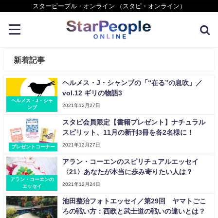
スターピープル・オンライン （スタピ・オンライン）
新着記事
ヘルメス・J・シャンブの「“在る”の息吹」／
vol.12 ギリの物語3
ヘルメス・J・シャ
2021年12月27日
ンブ
スタピ会員限定【書籍プレゼント】ナチュラル
スピリット、11月の新刊3冊を各2名様に！
2021年12月27日
プレゼントコーナー
アラン・コーエンのスピリチュアルエッセイ
〈21〉あなたが本当に歩み寄りたい人は？
アラン・コーエンの
2021年12月24日
エッセイ
池田整治フォトエッセイ／第29回 ヤマトごこ
ろの戦い方：西欧と武士道の戦いの違いとは？