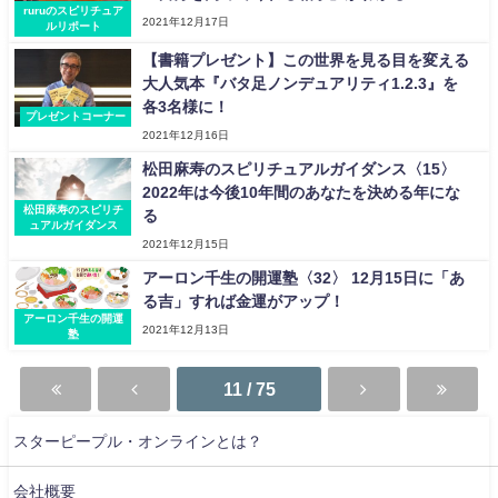
ruruのスピリチュア
2021年12月17日
ルリポート
【書籍プレゼント】この世界を見る目を変える
大人気本『バタ足ノンデュアリティ1.2.3』を
各3名様に！
プレゼントコーナー
2021年12月16日
松田麻寿のスピリチュアルガイダンス〈15〉
2022年は今後10年間のあなたを決める年にな
松田麻寿のスピリチ
る
ュアルガイダンス
2021年12月15日
アーロン千生の開運塾〈32〉 12月15日に「あ
る吉」すれば金運がアップ！
アーロン千生の開運
2021年12月13日
塾
11 / 75
スターピープル・オンラインとは？
会社概要