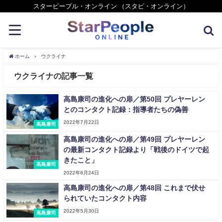
スターピープル・オンライン （スタピ・オンライン）
ホーム
ウクライナ
ウクライナの記事一覧
高島康司の進化への扉／第50回 プレヤーレン
とのコンタクト記録：指導者たちの偽善
2022年7月22日
高島康司
高島康司の進化への扉／第49回 プレヤーレン
の最新コンタクト記録より「戦後のドイツで起
きたこと」
高島康司
2022年6月24日
高島康司の進化への扉／第48回 これまで伏せ
られていたコンタクト内容
2022年5月30日
高島康司