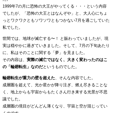
1999年7の月に恐怖の大王がやってくる・・・という内容
でしたが、「恐怖の大王とはなんぞや」と、大人心にちょ
っとワクワクともソワソワともつかない7月を過ごしていた
私でした。
世間では、地球が滅亡する〜！ と賑わっていましたが、現
実は穏やかに過ぎていきました。そして、7月の下旬あたり
に、私はそのことに関する「夢」を見ました。
その内容は、
実際の滅亡ではなく、大きく変わったのはこ
の「輪廻転生」なのだ
というものでした。
輪廻転生が重力の壁を超えた
、そんな内容でした。
成層圏を超えて、光か星かが降り注ぎ、燃え尽きることな
く、地上からも宇宙からもたくさん行き来する光景が不思
議でした。
成層圏の境目がどんどん薄くなり、宇宙と空が混じってい
くのです。