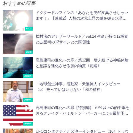
おすすめの記事
ドクタードルフィンの「あなたを突然変異させちゃい
ます！」【連載2】人類の次元上昇の鍵を握る水晶と
イルカたち
松久正
松村潔のアナザーワールド／vol.14 生命が持つ12感覚
と占星術の12サインとの関係性
松村潔
高島康司の進化への扉／第12回 増え続ける神秘体験
と意識を進化させる脳内物質《前編》
高島康司
「地球創生神事」活動家・天無神人インタビュー
〈5〉 失っていはいけない「和の精神」
天無神人
高島康司の進化への扉【特別編】 70％以上の的中率を
誇るクレイグ・ハミルトン・パーカーによる最新予言
「2020年からのアメリカ」
高島康司
UFOコンタクティ川又淳一インタビュー〈16〉トラウ